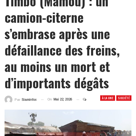
Timbo (Mamou) : un
camion-citerne
s’embrase après une
défaillance des freins,
au moins un mort et
d’importants dégâts
À LA UNE
SOCIÉTÉ
On
Mai 22, 2026
Par
Siaminfos