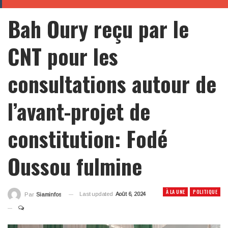
Bah Oury reçu par le
CNT pour les
consultations autour de
l’avant-projet de
constitution: Fodé
Oussou fulmine
À LA UNE
POLITIQUE
Last updated
Août 6, 2024
Par
Siaminfos