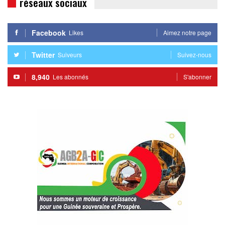
réseaux sociaux
Facebook
Likes
Aimez notre page
Twitter
Suiveurs
Suivez-nous
8,940
Les abonnés
S'abonner