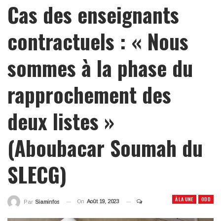
Cas des enseignants
contractuels : « Nous
sommes à la phase du
rapprochement des
deux listes »
(Aboubacar Soumah du
SLECG)
À LA UNE
ODD
On
Août 19, 2023
Par
Siaminfos