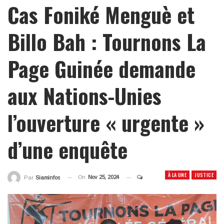
Cas Foniké Menguè et
Billo Bah : Tournons La
Page Guinée demande
aux Nations-Unies
l’ouverture « urgente »
d’une enquête
À LA UNE
JUSTICE
On
Nov 25, 2024
Par
Siaminfos