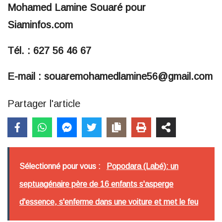
Mohamed Lamine Souaré pour
Siaminfos.com
Tél. : 627 56 46 67
E-mail : souaremohamedlamine56@gmail.com
Partager l'article
Sélectionné pour vous :
Popodara (Labé): un
septuagénaire père de 16 enfants s'asperge
d'essence, s'enferme dans une voiture et met le feu