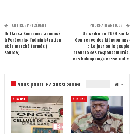
ARTICLE PRÉCÉDENT
PROCHAIN ARTICLE
Dr Dansa Kourouma annoncé
Un cadre de l’UFR sur la
à Forécaria: l’administration
récurrence des kidnappings:
et le marché fermés (
« Le jour où le peuple
source)
prendra ses responsabilités,
ces kidnappings cesseront »
vous pourriez aussi aimer
All
À LA UNE
À LA UNE