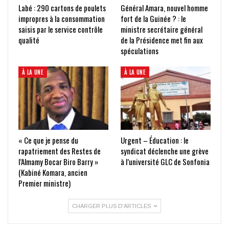
Labé : 290 cartons de poulets
Général Amara, nouvel homme
impropres à la consommation
fort de la Guinée ? : le
saisis par le service contrôle
ministre secrétaire général
qualité
de la Présidence met fin aux
spéculations
À LA UNE
À LA UNE
« Ce que je pense du
Urgent – Éducation : le
rapatriement des Restes de
syndicat déclenche une grève
l’Almamy Bocar Biro Barry »
à l’université GLC de Sonfonia
(Kabiné Komara, ancien
Premier ministre)
CHARGER PLUS D'ARTICLES