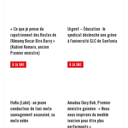
« Ce que je pense du
Urgent – Éducation : le
rapatriement des Restes de
syndicat déclenche une grève
l’Almamy Bocar Biro Barry »
à l’université GLC de Sonfonia
(Kabiné Komara, ancien
Premier ministre)
À LA UNE
À LA UNE
Hafia (Labé) : un jeune
Amadou Oury Bah, Premier
conducteur de taxi-moto
ministre guinéen : « Nous
sauvagement assassiné, sa
nous inspirons du modèle
moto volée
ivoirien pour être plus
performants »