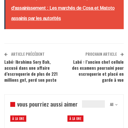
d'assainissement : Les marchés de Cosa et Matoto
assainis par les autorités
ARTICLE PRÉCÉDENT
PROCHAIN ARTICLE
Labé: Ibrahima Sory Bah,
Labé : l’ancien chef cellule
accusé dans une affaire
des examens poursuivi pour
d’escroquerie de plus de 221
escroquerie et placé en
millions gnf, perd son poste
garde à vue
vous pourriez aussi aimer
All
À LA UNE
À LA UNE