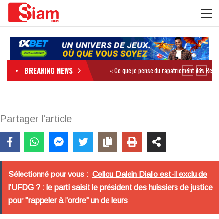
BREAKING NEWS
Partager l'article
Sélectionné pour vous :
Cellou Dalein Diallo est-il exclu de
l'UFDG ? : le parti saisit le président des huissiers de justice
pour "rappeler à l'ordre" un de leurs