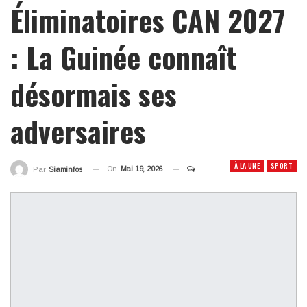
Éliminatoires CAN 2027
: La Guinée connaît
désormais ses
adversaires
À LA UNE
SPORT
On
Mai 19, 2026
Par
Siaminfos