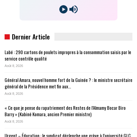
Dernier Article
Labé : 290 cartons de poulets impropres à la consommation saisis par le
service contrôle qualité
Août 8, 2026
Général Amara, nouvel homme fort de la Guinée ? : le ministre secrétaire
général de la Présidence met fin aux…
Août 8, 2026
« Ce que je pense du rapatriement des Restes de l’Almamy Bocar Biro
Barry » (Kabiné Komara, ancien Premier ministre)
Août 8, 2026
Urgent – Éducation : le syndicat déclenche une grève à l’université GLC