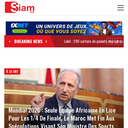
BREAKING NEWS
À LA UNE
Mondial 2026 : Seule Équipe Africaine En Lice
Pour Les 1/4 De Finale, Le Maroc Met Fin Aux
Spéculations Visant Son Ministre Des Sports