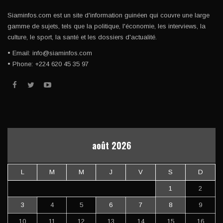
Siaminfos.com est un site d'information guinéen qui couvre une large
gamme de sujets, tels que la politique, l'économie, les interviews, la
culture, le sport, la santé et les dossiers d'actualité.
• Email: info@siaminfos.com
• Phone: +224 620 45 35 97
août 2026
L
M
M
J
V
S
D
1
2
3
4
5
6
7
8
9
10
11
12
13
14
15
16