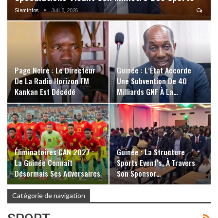
Siaminfos
Juil 8, 2026
Page Noire : Le Directeur
Guinée : L’État Accorde
De La Radio Horizon FM
Une Subvention De 40
Kankan Est Décédé
Milliards GNF À La…
Éliminatoires CAN 2027 :
Guinée : La Structure
La Guinée Connaît
Sports Event’s, À Travers
Désormais Ses Adversaires
Son Sponsor…
Catégorie de navigation