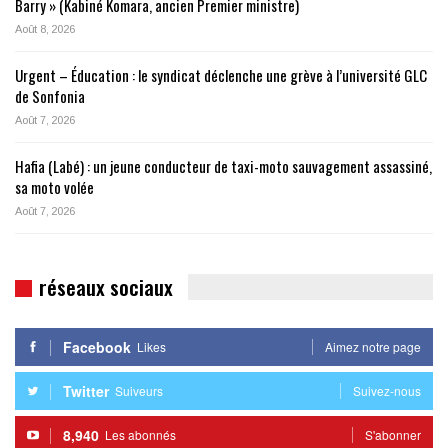
Barry » (Kabiné Komara, ancien Premier ministre)
Août 8, 2026
Urgent – Éducation : le syndicat déclenche une grève à l’université GLC
de Sonfonia
Août 7, 2026
Hafia (Labé) : un jeune conducteur de taxi-moto sauvagement assassiné,
sa moto volée
Août 7, 2026
réseaux sociaux
Facebook
Likes
Aimez notre page
Twitter
Suiveurs
Suivez-nous
8,940
Les abonnés
S'abonner