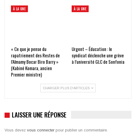
À LA UNE
À LA UNE
« Ce que je pense du
Urgent – Éducation : le
rapatriement des Restes de
syndicat déclenche une grève
l’Almamy Bocar Biro Barry »
à l’université GLC de Sonfonia
(Kabiné Komara, ancien
Premier ministre)
CHARGER PLUS D'ARTICLES
LAISSER UNE RÉPONSE
Vous devez
vous connecter
pour publier un commentaire.