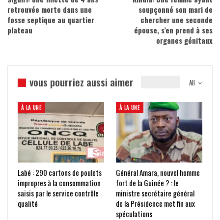
retrouvée morte dans une
soupçonné son mari de
fosse septique au quartier
chercher une seconde
plateau
épouse, s’en prend à ses
organes génitaux
vous pourriez aussi aimer
All
À LA UNE
À LA UNE
Labé : 290 cartons de poulets
Général Amara, nouvel homme
impropres à la consommation
fort de la Guinée ? : le
saisis par le service contrôle
ministre secrétaire général
qualité
de la Présidence met fin aux
spéculations