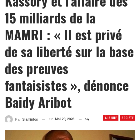
Kassory et l’affaire des
15 milliards de la
MAMRI : « Il est privé
de sa liberté sur la base
des preuves
fantaisistes », dénonce
Baidy Aribot
À LA UNE
SOCIÉTÉ
On
Mai 20, 2023
Par
Siaminfos