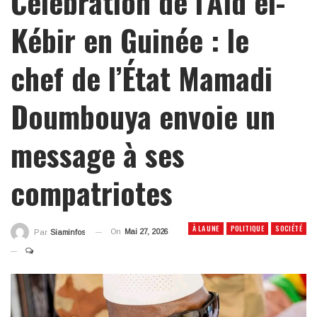
Célébration de l’Aïd el-
Kébir en Guinée : le
chef de l’État Mamadi
Doumbouya envoie un
message à ses
compatriotes
À LA UNE
POLITIQUE
SOCIÉTÉ
On
Mai 27, 2026
Par
Siaminfos