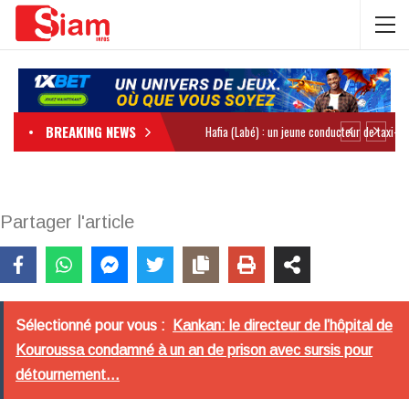
BREAKING NEWS
Partager l'article
Sélectionné pour vous :
Kankan: le directeur de l’hôpital de
Kouroussa condamné à un an de prison avec sursis pour
détournement...