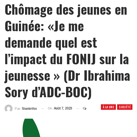
Chômage des jeunes en
Guinée: «Je me
demande quel est
l’impact du FONIJ sur la
jeunesse » (Dr Ibrahima
Sory d’ADC-BOC)
À LA UNE
SOCIÉTÉ
On
Août 7, 2023
Par
Siaminfos