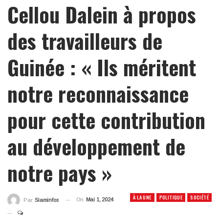
Cellou Dalein à propos
des travailleurs de
Guinée : « Ils méritent
notre reconnaissance
pour cette contribution
au développement de
notre pays »
À LA UNE
POLITIQUE
SOCIÉTÉ
On
Mai 1, 2024
Par
Siaminfos