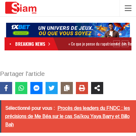
BREAKING NEWS
Partager l'article
Sélectionné pour vous :
Procès des leaders du FNDC : les
précisions de Me Béa sur le cas Saïkou Yaya Barry et Billo
Bah