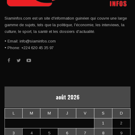
Siaminfos.com est un site d'information guinéen qui couvre une large
gamme de sujets, tels que la politique, l'économie, les interviews, la
culture, le sport, la santé et les dossiers d'actualité.
• Email: info@siaminfos.com
• Phone: +224 620 45 35 97
août 2026
L
M
M
J
V
S
D
1
2
3
4
5
6
7
8
9