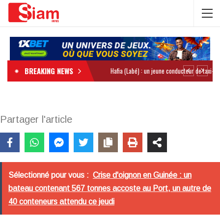
BREAKING NEWS
Partager l'article
Sélectionné pour vous :
Crise d'oignon en Guinée : un
bateau contenant 567 tonnes accoste au Port, un autre de
40 conteneurs attendu ce jeudi