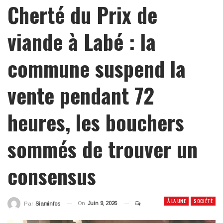
Cherté du Prix de
viande à Labé : la
commune suspend la
vente pendant 72
heures, les bouchers
sommés de trouver un
consensus
À LA UNE
SOCIÉTÉ
On
Juin 9, 2026
Par
Siaminfos