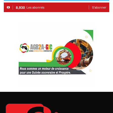
8,930
Les abonnés
S'abonner