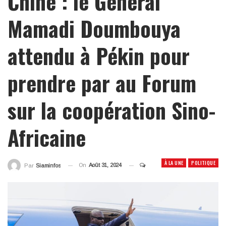
Chine : le Général
Mamadi Doumbouya
attendu à Pékin pour
prendre par au Forum
sur la coopération Sino-
Africaine
À LA UNE
POLITIQUE
On
Août 31, 2024
Par
Siaminfos