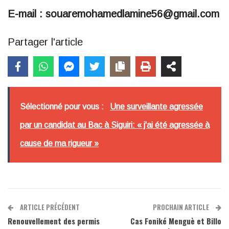
E-mail : souaremohamedlamine56@gmail.com
Partager l'article
Sélectionné pour vous :
Une surveillante agressée
par un candidat au Bac à Siguiri: « j'ai été agressée à
cause de ma rigueur »
ARTICLE PRÉCÉDENT
PROCHAIN ARTICLE
Renouvellement des permis
Cas Foniké Menguè et Billo