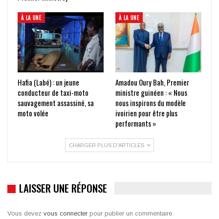
À LA UNE
À LA UNE
Hafia (Labé) : un jeune
Amadou Oury Bah, Premier
conducteur de taxi-moto
ministre guinéen : « Nous
sauvagement assassiné, sa
nous inspirons du modèle
moto volée
ivoirien pour être plus
performants »
CHARGER PLUS D'ARTICLES
LAISSER UNE RÉPONSE
Vous devez
vous connecter
pour publier un commentaire.