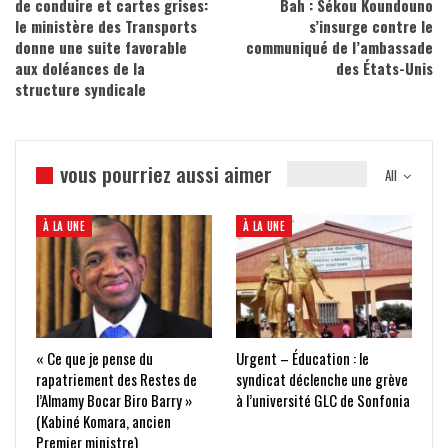
de conduire et cartes grises:
Bah : Sékou Koundouno
le ministère des Transports
s’insurge contre le
donne une suite favorable
communiqué de l’ambassade
aux doléances de la
des États-Unis
structure syndicale
vous pourriez aussi aimer
All
À LA UNE
À LA UNE
« Ce que je pense du
Urgent – Éducation : le
rapatriement des Restes de
syndicat déclenche une grève
l’Almamy Bocar Biro Barry »
à l’université GLC de Sonfonia
(Kabiné Komara, ancien
Premier ministre)