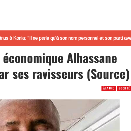
us à Konia: "Il ne parle qu'à son nom personnel et son parti av
r économique Alhassane
par ses ravisseurs (Source)
À LA UNE
SOCIÉTÉ