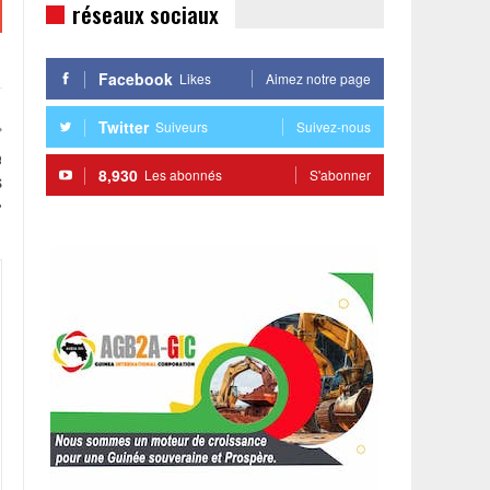
réseaux sociaux
Facebook
Likes
Aimez notre page
Twitter
Suiveurs
Suivez-nous
e
8,930
Les abonnés
S'abonner
s
»