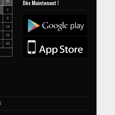
Dès Maintenant !
D
2
9
5
16
2
23
9
30
É