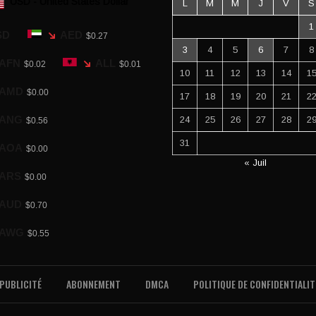
USD - United States Dollar
L
M
M
J
V
S
1
SD
AED
$0.27
3
4
5
6
7
8
AFN
ALL
$0.02
$0.01
10
11
12
13
14
1
AMD
$0.00
17
18
19
20
21
2
ANG
24
25
26
27
28
2
$0.56
31
AOA
$0.00
« Juil
ARS
$0.00
AUD
$0.70
AWG
$0.55
PUBLICITÉ
ABONNEMENT
DMCA
POLITIQUE DE CONFIDENTIALIT