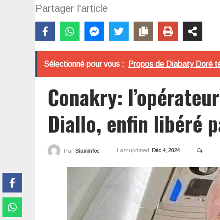
Partager l'article
Sélectionné pour vous :
Propos de Diabaty Doré tén
Conakry: l’opérateu
Diallo, enfin libéré 
Last updated
Déc 4, 2024
Par
Siaminfos