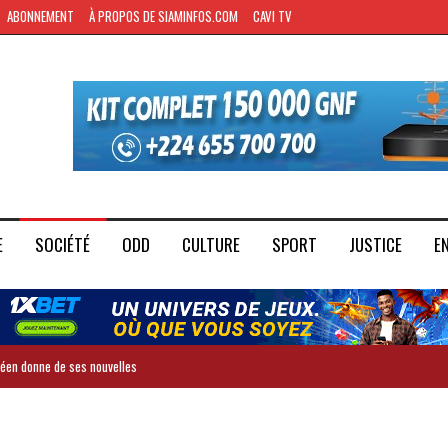
ABONNEMENT
À PROPOS DE SIAMINFOS.COM
CAVI TV
E
SOCIÉTÉ
ODD
CULTURE
SPORT
JUSTICE
E
inéen donne de ses nouvelles