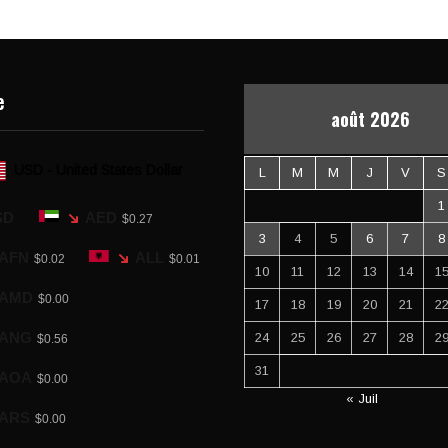
e
août 2026
USD - United States Dollar
L
M
M
J
V
S
1
SD
AED
$0.27
3
4
5
6
7
8
AFN
ALL
$0.02
$0.01
10
11
12
13
14
1
AMD
$0.00
17
18
19
20
21
2
ANG
24
25
26
27
28
2
$0.56
31
AOA
$0.00
« Juil
ARS
$0.00