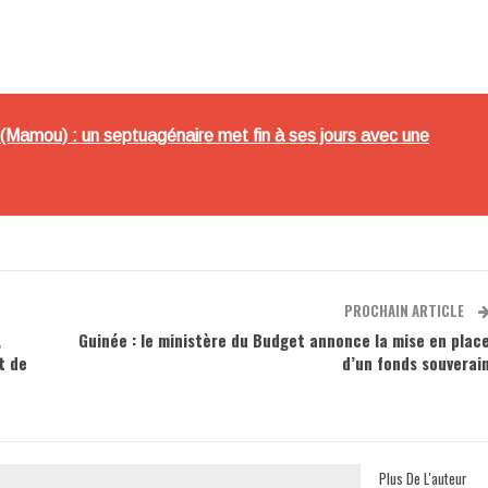
amou) : un septuagénaire met fin à ses jours avec une
PROCHAIN ARTICLE
,
Guinée : le ministère du Budget annonce la mise en plac
t de
d’un fonds souverai
Plus De L'auteur