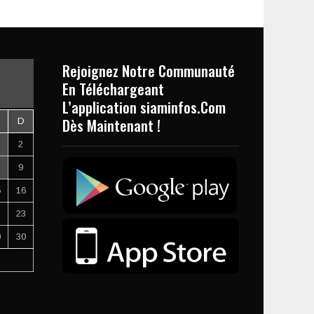
Rejoignez Notre Communauté
En Téléchargeant
L’application siaminfos.Com
Dès Maintenant !
D
2
9
5
16
2
23
9
30