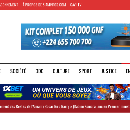
ABONNEMENT
À PROPOS DE SIAMINFOS.COM
CAVI TV
E
SOCIÉTÉ
ODD
CULTURE
SPORT
JUSTICE
E
iement des Restes de l’Almamy Bocar Biro Barry » (Kabiné Komara, ancien Premier minist