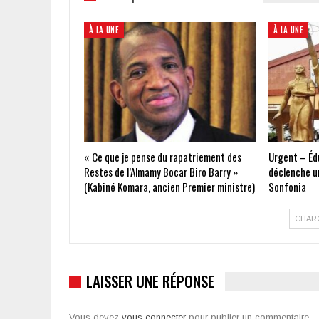
À LA UNE
À LA UNE
« Ce que je pense du rapatriement des
Urgent – Édu
Restes de l’Almamy Bocar Biro Barry »
déclenche un
(Kabiné Komara, ancien Premier ministre)
Sonfonia
CHAR
LAISSER UNE RÉPONSE
Vous devez
vous connecter
pour publier un commentaire.