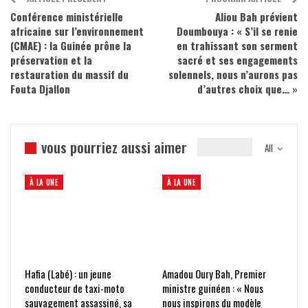
Conférence ministérielle
Aliou Bah prévient
africaine sur l’environnement
Doumbouya : « S’il se renie
(CMAE) : la Guinée prône la
en trahissant son serment
préservation et la
sacré et ses engagements
restauration du massif du
solennels, nous n’aurons pas
Fouta Djallon
d’autres choix que… »
vous pourriez aussi aimer
All
À LA UNE
À LA UNE
Hafia (Labé) : un jeune
Amadou Oury Bah, Premier
conducteur de taxi-moto
ministre guinéen : « Nous
sauvagement assassiné, sa
nous inspirons du modèle