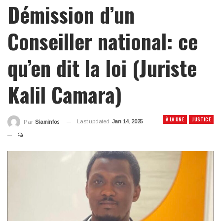
Démission d’un
Conseiller national: ce
qu’en dit la loi (Juriste
Kalil Camara)
À LA UNE
JUSTICE
Last updated
Jan 14, 2025
Par
Siaminfos