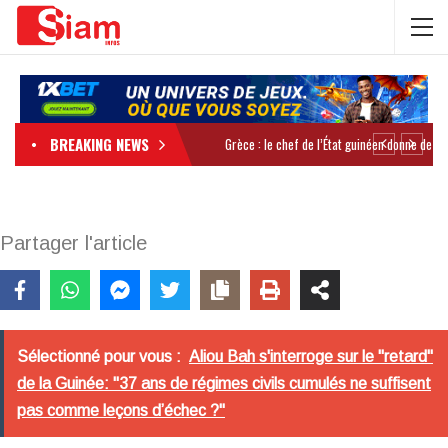
BREAKING NEWS
Partager l'article
Sélectionné pour vous :
Aliou Bah s'interroge sur le "retard"
de la Guinée: "37 ans de régimes civils cumulés ne suffisent
pas comme leçons d’échec ?"