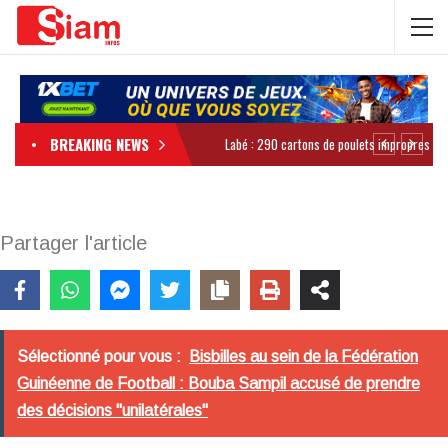
BREAKING NEWS
Partager l'article
Sélectionné pour vous :
Bisbilles au sein de la Fédération
Guinéenne de Football : Bouba Sampil accusé de prendre
des décisions "unilatérales"