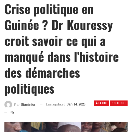
Crise politique en
Guinée ? Dr Kouressy
croit savoir ce qui a
manqué dans l’histoire
des démarches
politiques
À LA UNE
POLITIQUE
Last updated
Jan 14, 2025
Par
Siaminfos