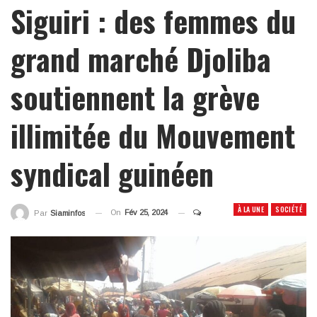
Siguiri : des femmes du
grand marché Djoliba
soutiennent la grève
illimitée du Mouvement
syndical guinéen
À LA UNE
SOCIÉTÉ
On
Fév 25, 2024
Par
Siaminfos