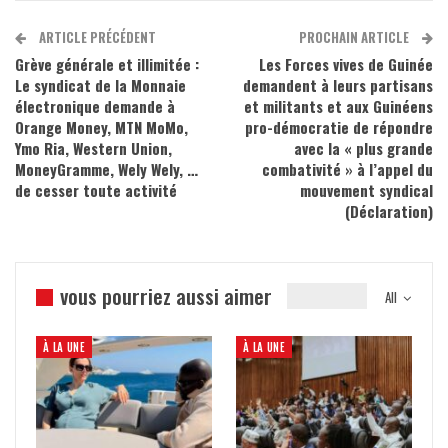
ARTICLE PRÉCÉDENT
PROCHAIN ARTICLE
Grève générale et illimitée :
Les Forces vives de Guinée
Le syndicat de la Monnaie
demandent à leurs partisans
électronique demande à
et militants et aux Guinéens
Orange Money, MTN MoMo,
pro-démocratie de répondre
Ymo Ria, Western Union,
avec la « plus grande
MoneyGramme, Wely Wely, …
combativité » à l’appel du
de cesser toute activité
mouvement syndical
(Déclaration)
vous pourriez aussi aimer
All
À LA UNE
À LA UNE