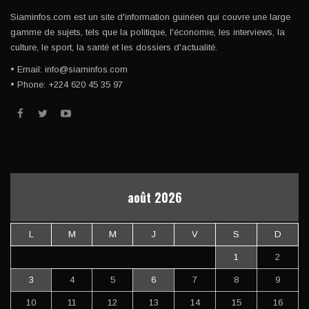
Siaminfos.com est un site d'information guinéen qui couvre une large
gamme de sujets, tels que la politique, l'économie, les interviews, la
culture, le sport, la santé et les dossiers d'actualité.
• Email: info@siaminfos.com
• Phone: +224 620 45 35 97
août 2026
L
M
M
J
V
S
D
1
2
3
4
5
6
7
8
9
10
11
12
13
14
15
16