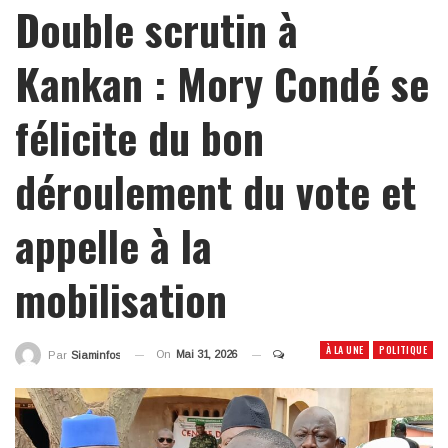
Double scrutin à
Kankan : Mory Condé se
félicite du bon
déroulement du vote et
appelle à la
mobilisation
À LA UNE
POLITIQUE
On
Mai 31, 2026
Par
Siaminfos