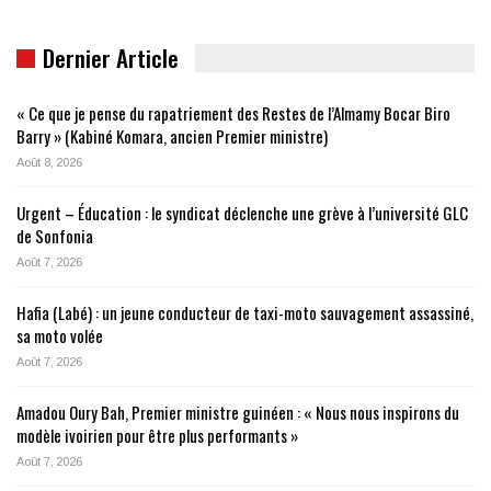
Dernier Article
« Ce que je pense du rapatriement des Restes de l’Almamy Bocar Biro
Barry » (Kabiné Komara, ancien Premier ministre)
Août 8, 2026
Urgent – Éducation : le syndicat déclenche une grève à l’université GLC
de Sonfonia
Août 7, 2026
Hafia (Labé) : un jeune conducteur de taxi-moto sauvagement assassiné,
sa moto volée
Août 7, 2026
Amadou Oury Bah, Premier ministre guinéen : « Nous nous inspirons du
modèle ivoirien pour être plus performants »
Août 7, 2026