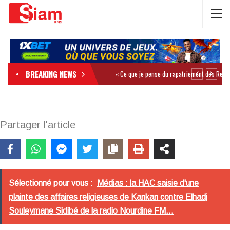
BREAKING NEWS
Partager l'article
Sélectionné pour vous :
Médias : la HAC saisie d'une
plainte des affaires religieuses de Kankan contre Elhadj
Souleymane Sidibé de la radio Nourdine FM...