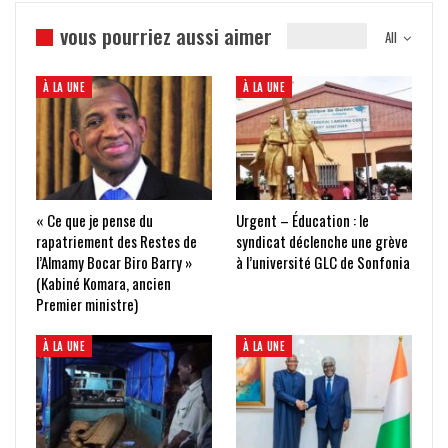
vous pourriez aussi aimer
All
À LA UNE
À LA UNE
« Ce que je pense du
Urgent – Éducation : le
rapatriement des Restes de
syndicat déclenche une grève
l’Almamy Bocar Biro Barry »
à l’université GLC de Sonfonia
(Kabiné Komara, ancien
Premier ministre)
À LA UNE
À LA UNE