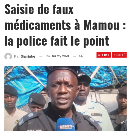
Saisie de faux
médicaments à Mamou :
la police fait le point
À LA UNE
SOCIÉTÉ
On
Avr 25, 2023
Par
Siaminfos