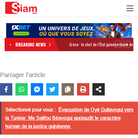
BREAKING NEWS
Partager l'article
Sélectionné pour vous :
Évacuation de Oyé Guilavogui vers
la Tunisie: Me Salifou Béavogui applaudit le caractère
humain de la justice guinéenne