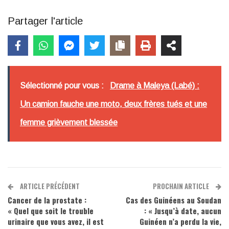
Partager l'article
Sélectionné pour vous :
Drame à Maleya (Labé) :
Un camion fauche une moto, deux frères tués et une
femme grièvement blessée
ARTICLE PRÉCÉDENT
PROCHAIN ARTICLE
Cancer de la prostate :
Cas des Guinéens au Soudan
« Quel que soit le trouble
: « Jusqu’à date, aucun
urinaire que vous avez, il est
Guinéen n’a perdu la vie,