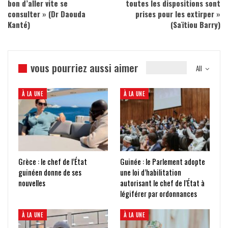
bon d’aller vite se
toutes les dispositions sont
consulter » (Dr Daouda
prises pour les extirper »
Kanté)
(Saïtiou Barry)
vous pourriez aussi aimer
All
À LA UNE
À LA UNE
Grèce : le chef de l’État
Guinée : le Parlement adopte
guinéen donne de ses
une loi d’habilitation
nouvelles
autorisant le chef de l’État à
légiférer par ordonnances
À LA UNE
À LA UNE