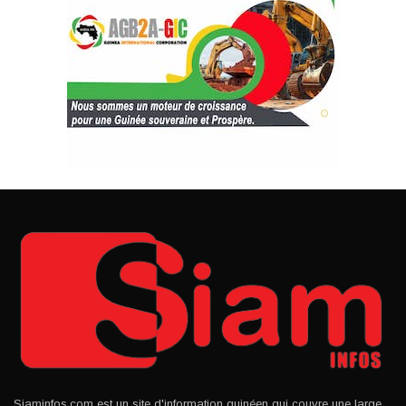
Siaminfos.com est un site d'information guinéen qui couvre une large