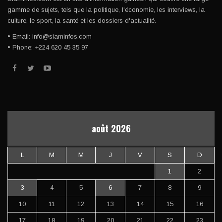
gamme de sujets, tels que la politique, l'économie, les interviews, la
culture, le sport, la santé et les dossiers d'actualité.
• Email: info@siaminfos.com
• Phone: +224 620 45 35 97
août 2026
L
M
M
J
V
S
D
1
2
3
4
5
6
7
8
9
10
11
12
13
14
15
16
17
18
19
20
21
22
23