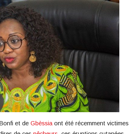
Bonfi et de
Gbèssia
ont été récemment victimes
dires de ces
pêcheurs
, ces éruptions cutanées