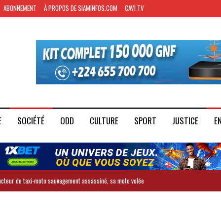
ABONNEMENT
À PROPOS DE SIAMINFOS.COM
CAVI TV
E
SOCIÉTÉ
ODD
CULTURE
SPORT
JUSTICE
E
ducteur de taxi-moto sauvagement assassiné, sa moto volée