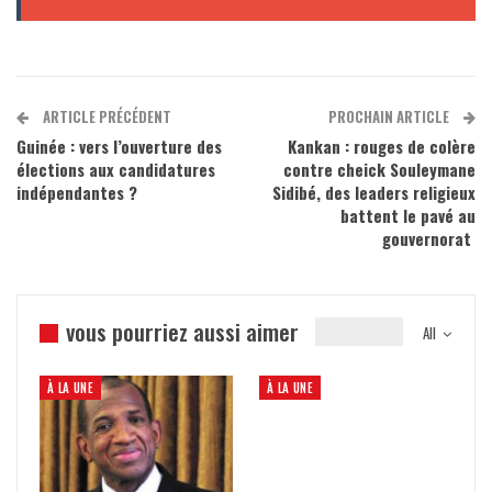
ARTICLE PRÉCÉDENT
PROCHAIN ARTICLE
Guinée : vers l’ouverture des
Kankan : rouges de colère
élections aux candidatures
contre cheick Souleymane
indépendantes ?
Sidibé, des leaders religieux
battent le pavé au
gouvernorat
vous pourriez aussi aimer
All
À LA UNE
À LA UNE