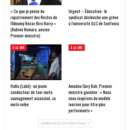
« Ce que je pense du
Urgent – Éducation : le
rapatriement des Restes de
syndicat déclenche une grève
l’Almamy Bocar Biro Barry »
à l’université GLC de Sonfonia
(Kabiné Komara, ancien
Premier ministre)
À LA UNE
À LA UNE
Hafia (Labé) : un jeune
Amadou Oury Bah, Premier
conducteur de taxi-moto
ministre guinéen : « Nous
sauvagement assassiné, sa
nous inspirons du modèle
moto volée
ivoirien pour être plus
performants »
CHARGER PLUS D'ARTICLES