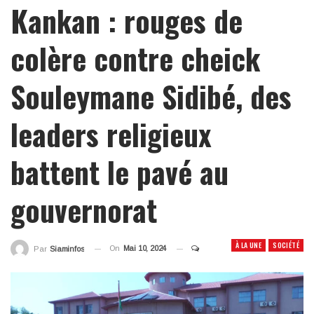
Kankan : rouges de
colère contre cheick
Souleymane Sidibé, des
leaders religieux
battent le pavé au
gouvernorat
À LA UNE
SOCIÉTÉ
On
Mai 10, 2024
Par
Siaminfos