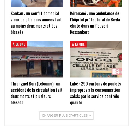
Kankan : un conflit domanial
Kérouané : une ambulance de
vieux de plusieurs années fait
l’hôpital préfectoral de Beyla
au moins deux morts et des
chute dans un fleuve à
blessés
Kossankoro
À LA UNE
À LA UNE
Thianguel Bori (Lelouma) : un
Labé : 290 cartons de poulets
accident de la circulation fait
impropres à la consommation
deux morts et plusieurs
saisis par le service contrôle
blessés
qualité
CHARGER PLUS D'ARTICLES