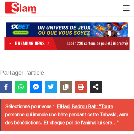
BREAKING NEWS
Partager l'article
Sélectionné pour vous :
ElHadj Badrou Bah: "Toute
personne qui immole une bête pendant cette Tabaski, aura
des bénédictions. Et chaque poil de l'animal lui sera..."