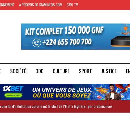
ONNEMENT
À PROPOS DE SIAMINFOS.COM
CAVI TV
E
SOCIÉTÉ
ODD
CULTURE
SPORT
JUSTICE
E
 une loi d’habilitation autorisant le chef de l’État à légiférer par ordonnances