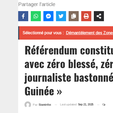
Partager l'article
Sélectionné pour vous :
Démantèlement des Zones c
Référendum constitu
avec zéro blessé, zé
journaliste bastonn
Guinée »
Last updated
Sep 21, 2025
Par
Siaminfos