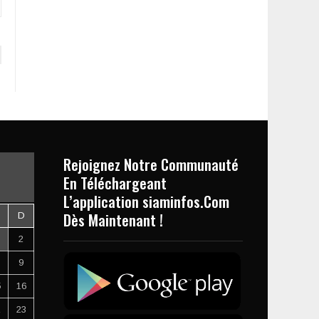
Rejoignez Notre Communauté
En Téléchargeant
L’application siaminfos.Com
Dès Maintenant !
D
2
9
5
16
2
23