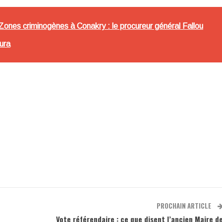
nes criminogènes à Conakry : le procureur général Fallou
ura
PROCHAIN ARTICLE
Vote référendaire : ce que disent l’ancien Maire d