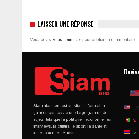
LAISSER UNE RÉPONSE
Vous devez
vous connecter
pour publier un commentaire.
Devis
Siaminfos.com est un site d'information
U
guinéen qui couvre une large gamme de
sujets, tels que la politique, l'économie, les
interviews, la culture, le sport, la santé et
les dossiers d'actualité.