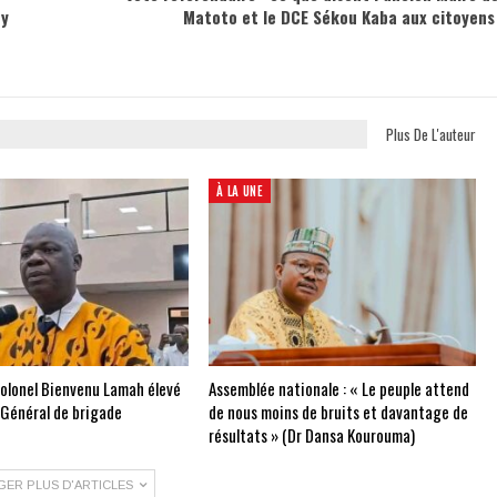
dy
Matoto et le DCE Sékou Kaba aux citoyen
Plus De L'auteur
À LA UNE
Colonel Bienvenu Lamah élevé
Assemblée nationale : « Le peuple attend
 Général de brigade
de nous moins de bruits et davantage de
résultats » (Dr Dansa Kourouma)
GER PLUS D'ARTICLES