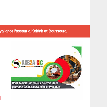
a lance l'assaut à Koléah et Boussoura