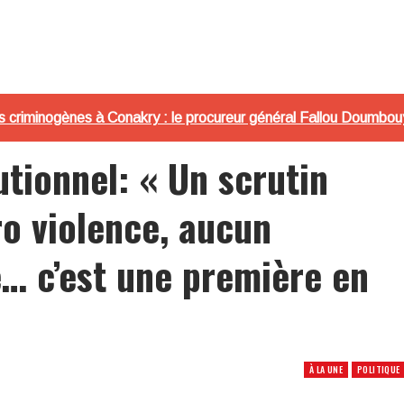
riminogènes à Conakry : le procureur général Fallou Doumbouy
tionnel: « Un scrutin
ro violence, aucun
é… c’est une première en
À LA UNE
POLITIQUE