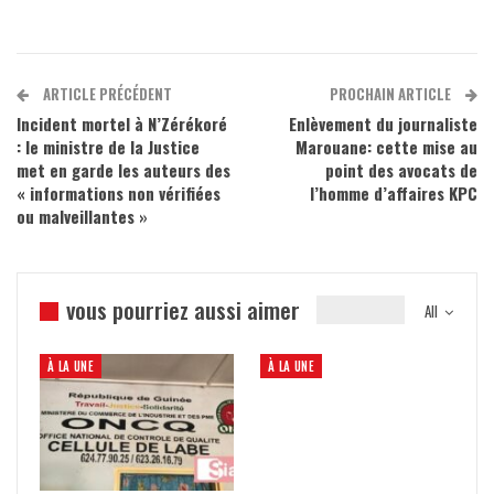
ARTICLE PRÉCÉDENT
PROCHAIN ARTICLE
Incident mortel à N’Zérékoré
Enlèvement du journaliste
: le ministre de la Justice
Marouane: cette mise au
met en garde les auteurs des
point des avocats de
« informations non vérifiées
l’homme d’affaires KPC
ou malveillantes »
vous pourriez aussi aimer
All
À LA UNE
À LA UNE