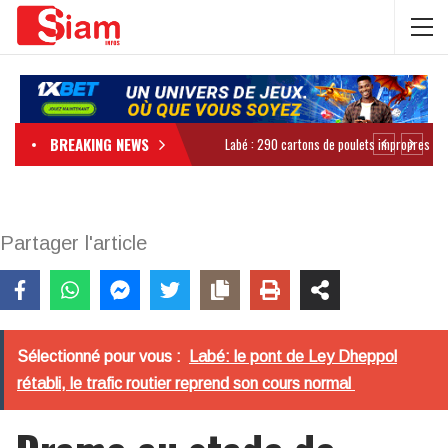
BREAKING NEWS
Partager l'article
Sélectionné pour vous :
Labé: le pont de Ley Dheppol
rétabli, le trafic routier reprend son cours normal