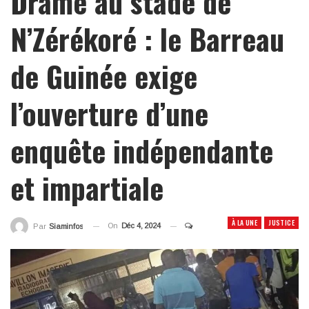
Drame au stade de
N’Zérékoré : le Barreau
de Guinée exige
l’ouverture d’une
enquête indépendante
et impartiale
À LA UNE
JUSTICE
On
Déc 4, 2024
Par
Siaminfos