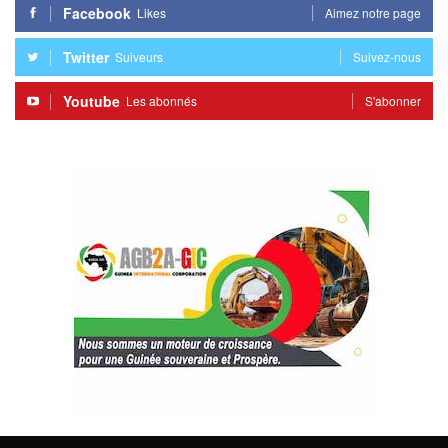
Facebook
Likes
Aimez notre page
Twitter
Suiveurs
Suivez-nous
Youtube
Les abonnés
S'abonner