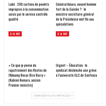
Labé : 290 cartons de poulets
Général Amara, nouvel homme
impropres à la consommation
fort de la Guinée ? : le
saisis par le service contrôle
ministre secrétaire général
qualité
de la Présidence met fin aux
spéculations
À LA UNE
À LA UNE
« Ce que je pense du
Urgent – Éducation : le
rapatriement des Restes de
syndicat déclenche une grève
l’Almamy Bocar Biro Barry »
à l’université GLC de Sonfonia
(Kabiné Komara, ancien
Premier ministre)
CHARGER PLUS D'ARTICLES