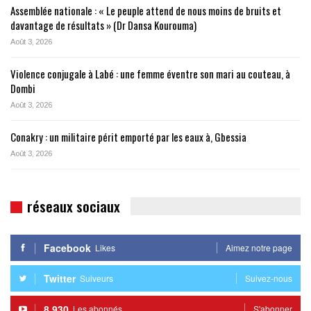
Assemblée nationale : « Le peuple attend de nous moins de bruits et
davantage de résultats » (Dr Dansa Kourouma)
Août 3, 2026
Violence conjugale à Labé : une femme éventre son mari au couteau, à
Dombi
Août 3, 2026
Conakry : un militaire périt emporté par les eaux à, Gbessia
Août 3, 2026
réseaux sociaux
Facebook
Likes
Aimez notre page
Twitter
Suiveurs
Suivez-nous
8,930
Les abonnés
S'abonner