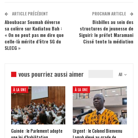
ARTICLE PRÉCÉDENT
PROCHAIN ARTICLE
Aboubacar Soumah déverse
Bisbilles au sein des
sa colère sur Kadiatou Bah :
structures de jeunesse de
« On ne peut pas me dire que
Siguiri: le préfet Maramani
celle-là mérite d’être SG du
Cissé tente la médiation
SLECG »
vous pourriez aussi aimer
All
À LA UNE
À LA UNE
Guinée : le Parlement adopte
Urgent : le Colonel Bienvenu
une loi d’habilitation
Lamah élevé au grade de