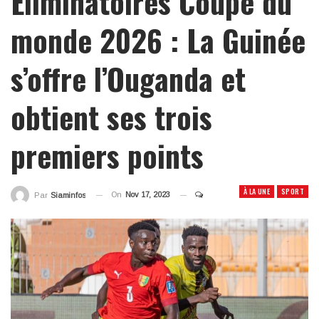
Éliminatoires Coupe du
monde 2026 : La Guinée
s’offre l’Ouganda et
obtient ses trois
premiers points
À LA UNE
SPORT
On
Nov 17, 2023
Par
Siaminfos