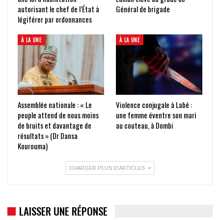
autorisant le chef de l’État à
Général de brigade
légiférer par ordonnances
À LA UNE
À LA UNE
Assemblée nationale : « Le
Violence conjugale à Labé :
peuple attend de nous moins
une femme éventre son mari
de bruits et davantage de
au couteau, à Dombi
résultats » (Dr Dansa
Kourouma)
CHARGER PLUS D'ARTICLES
LAISSER UNE RÉPONSE