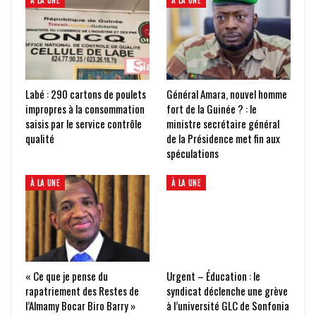
À LA UNE
À LA UNE
Labé : 290 cartons de poulets
Général Amara, nouvel homme
impropres à la consommation
fort de la Guinée ? : le
saisis par le service contrôle
ministre secrétaire général
qualité
de la Présidence met fin aux
spéculations
À LA UNE
À LA UNE
« Ce que je pense du
Urgent – Éducation : le
rapatriement des Restes de
syndicat déclenche une grève
l’Almamy Bocar Biro Barry »
à l’université GLC de Sonfonia