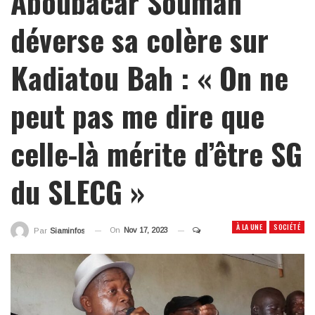
Aboubacar Soumah
déverse sa colère sur
Kadiatou Bah : « On ne
peut pas me dire que
celle-là mérite d’être SG
du SLECG »
À LA UNE
SOCIÉTÉ
On
Nov 17, 2023
Par
Siaminfos