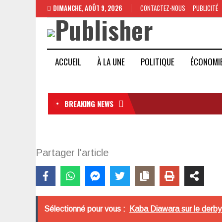
DIMANCHE, AOÛT 9, 2026
CONTACTEZ-NOUS
PUBLICITÉ
ACCUEIL
À LA UNE
POLITIQUE
ÉCONOMI
BREAKING NEWS
Partager l'article
Sélectionné pour vous :
Kaba Diawara sur le derby 