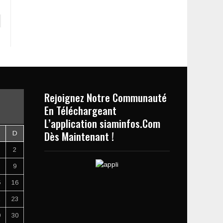
Rejoignez Notre Communauté
En Téléchargeant
L’application siaminfos.Com
Dès Maintenant !
D
2
9
5
16
2
23
9
30