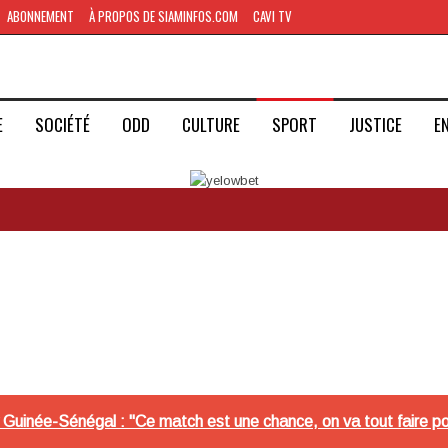
ABONNEMENT
À PROPOS DE SIAMINFOS.COM
CAVI TV
E
SOCIÉTÉ
ODD
CULTURE
SPORT
JUSTICE
E
Guinée-Sénégal : "Ce match est une chance, on va tout faire po