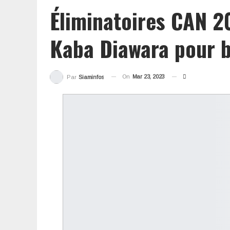
Éliminatoires CAN 2
Kaba Diawara pour ba
On
Mar 23, 2023
Par
Siaminfos