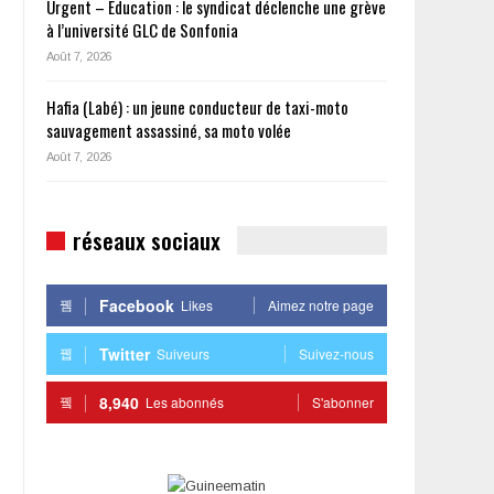
Urgent – Éducation : le syndicat déclenche une grève
à l’université GLC de Sonfonia
Août 7, 2026
Hafia (Labé) : un jeune conducteur de taxi-moto
sauvagement assassiné, sa moto volée
Août 7, 2026
réseaux sociaux
Facebook
Likes
Aimez notre page
Twitter
Suiveurs
Suivez-nous
8,940
Les abonnés
S'abonner