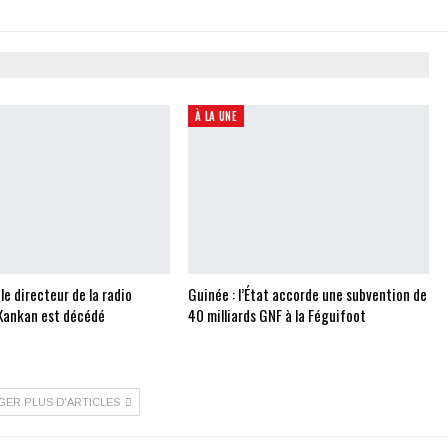
À LA UNE
 le directeur de la radio
Guinée : l’État accorde une subvention de
Kankan est décédé
40 milliards GNF à la Féguifoot
GER PLUS D'ARTICLES