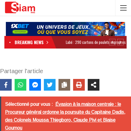
BREAKING NEWS
Partager l'article
Sélectionné pour vous :
Évasion à la maison centrale : le
Procureur général ordonne la poursuite du Capitaine Dadis,
des Colonels Moussa Thiegboro, Claude Pivi et Blaise
Goumou