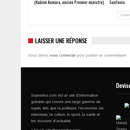
(Kabiné Komara, ancien Premier ministre)
Sonfonia
CHAR
LAISSER UNE RÉPONSE
Vous devez
vous connecter
pour publier un commentaire.
Devis
Siaminfos.com est un site d'information
guinéen qui couvre une large gamme de
sujets, tels que la politique, l'économie, les
interviews, la culture, le sport, la santé et
U
les dossiers d'actualité.