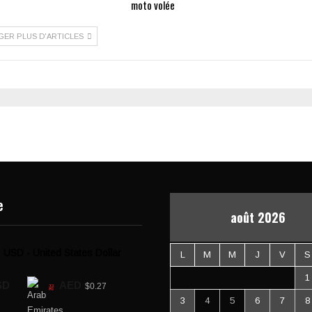
moto volée
GER PLUS D'ARTICLES
e
août 2026
USD - United States Dollar
L
M
M
J
V
S
1
SD
AED
$0.27
3
4
5
6
7
8