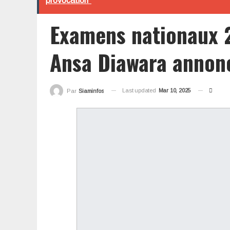
provocation"
Examens nationaux 
Ansa Diawara annonc
Last updated
Mar 10, 2025
Par
Siaminfos