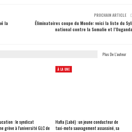
PROCHAIN ARTICLE
mé la
Éliminatoires coupe du Monde: voici la liste du Syl
national contre la Somalie et l’Ougand
Plus De L'auteur
À LA UNE
cation : le syndicat
Hafia (Labé) : un jeune conducteur de
e grève à l’université GLC de
taxi-moto sauvagement assassiné, sa