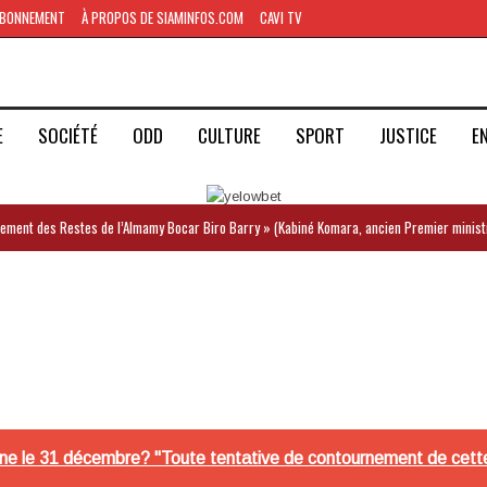
BONNEMENT
À PROPOS DE SIAMINFOS.COM
CAVI TV
E
SOCIÉTÉ
ODD
CULTURE
SPORT
JUSTICE
E
iement des Restes de l’Almamy Bocar Biro Barry » (Kabiné Komara, ancien Premier minist
éenne le 31 décembre? "Toute tentative de contournement de cet