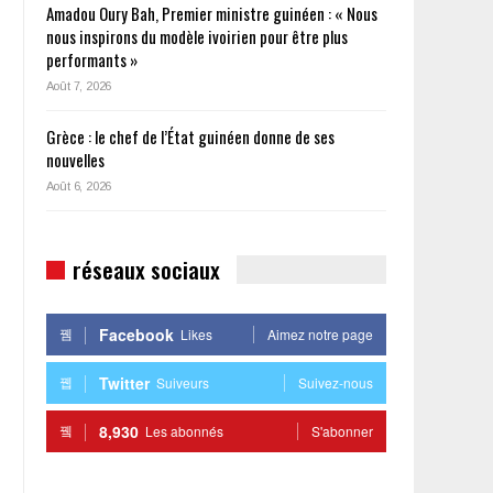
Amadou Oury Bah, Premier ministre guinéen : « Nous
nous inspirons du modèle ivoirien pour être plus
performants »
Août 7, 2026
Grèce : le chef de l’État guinéen donne de ses
nouvelles
Août 6, 2026
réseaux sociaux
Facebook
Likes
Aimez notre page
Twitter
Suiveurs
Suivez-nous
8,930
Les abonnés
S'abonner