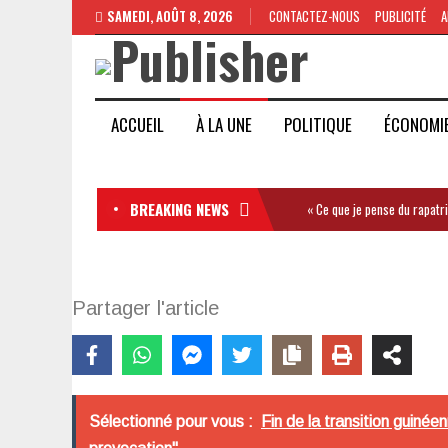
SAMEDI, AOÛT 8, 2026
CONTACTEZ-NOUS
PUBLICITÉ
A
ACCUEIL
À LA UNE
POLITIQUE
ÉCONOMI
BREAKING NEWS
« Ce que je pense du rapatr
Partager l'article
Sélectionné pour vous :
Fin de la transition guin