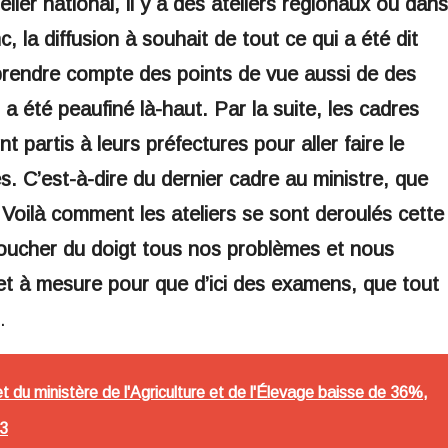
elier national, il y a des ateliers régionaux où dans
c, la diffusion à souhait de tout ce qui a été dit
endre compte des points de vue aussi de des
 a été peaufiné là-haut. Par la suite, les cadres
t partis à leurs préfectures pour aller faire le
s. C’est-à-dire du dernier cadre au ministre, que
 Voilà comment les ateliers se sont deroulés cette
oucher du doigt tous nos problèmes et nous
et à mesure pour que d’ici des examens, que tout
.
 du ministère de l'Agriculture et de l'Élevage baisse de 36%,
23