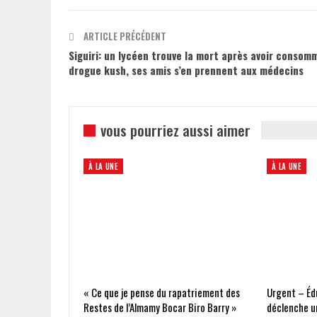
ARTICLE PRÉCÉDENT
Siguiri: un lycéen trouve la mort après avoir consom
drogue kush, ses amis s’en prennent aux médecins
vous pourriez aussi aimer
À LA UNE
À LA UNE
« Ce que je pense du rapatriement des
Urgent – Édu
Restes de l’Almamy Bocar Biro Barry »
déclenche un