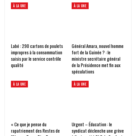
À LA UNE
À LA UNE
Labé : 290 cartons de poulets
Général Amara, nouvel homme
impropres à la consommation
fort de la Guinée ? : le
saisis par le service contrôle
ministre secrétaire général
qualité
de la Présidence met fin aux
spéculations
À LA UNE
À LA UNE
« Ce que je pense du
Urgent – Éducation : le
rapatriement des Restes de
syndicat déclenche une grève