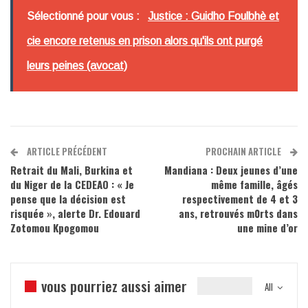
Sélectionné pour vous :
Justice : Guidho Foulbhè et
cie encore retenus en prison alors qu'ils ont purgé
leurs peines (avocat)
ARTICLE PRÉCÉDENT
PROCHAIN ARTICLE
Retrait du Mali, Burkina et
Mandiana : Deux jeunes d’une
du Niger de la CEDEAO : « Je
même famille, âgés
pense que la décision est
respectivement de 4 et 3
risquée », alerte Dr. Edouard
ans, retrouvés m0rts dans
Zotomou Kpogomou
une mine d’or
vous pourriez aussi aimer
All