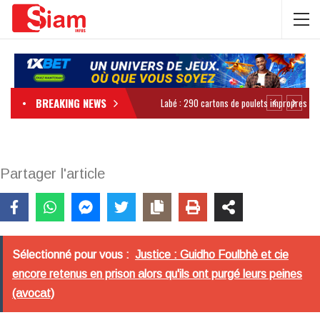
BREAKING NEWS
Partager l'article
Sélectionné pour vous :
Justice : Guidho Foulbhè et cie
encore retenus en prison alors qu'ils ont purgé leurs peines
(avocat)