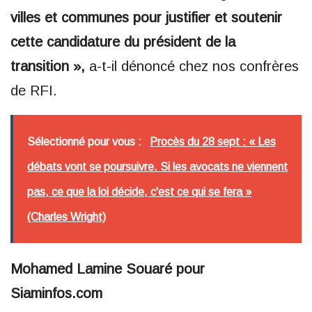
villes et communes pour justifier et soutenir
cette candidature du président de la
transition »,
a-t-il dénoncé chez nos confrères
de RFI.
Sélectionné pour vous :
Procès du 28 sept : « Les
débats vont se poursuivre. Si les avocats ne viennent
pas, ce que la loi décide, c'est ce qui se fera »
(Charles Wright)
Mohamed Lamine Souaré pour
Siaminfos.com