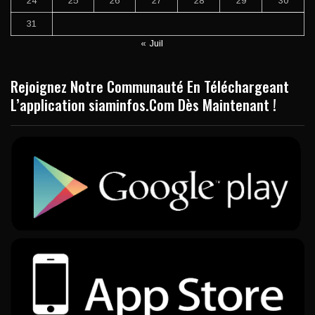
24
25
26
27
28
29
30
31
« Juil
Rejoignez Notre Communauté En Téléchargeant
L’application siaminfos.Com Dès Maintenant !