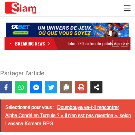
BREAKING NEWS
Partager l'article
Sélectionné pour vous :
Doumbouya va-t-il rencontrer
Alpha Condé en Turquie ? « Il n'en est pas question », selon
Lansana Komara RPG