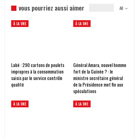
vous pourriez aussi aimer
All
À LA UNE
À LA UNE
Labé : 290 cartons de poulets
Général Amara, nouvel homme
impropres à la consommation
fort de la Guinée ? : le
saisis par le service contrôle
ministre secrétaire général
qualité
de la Présidence met fin aux
spéculations
À LA UNE
À LA UNE