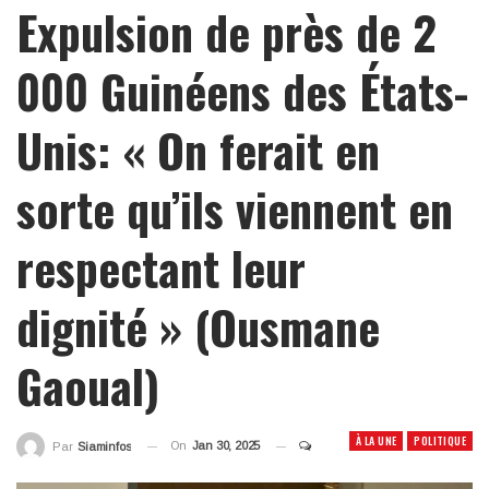
Expulsion de près de 2
000 Guinéens des États-
Unis: « On ferait en
sorte qu’ils viennent en
respectant leur
dignité » (Ousmane
Gaoual)
À LA UNE
POLITIQUE
On
Jan 30, 2025
Par
Siaminfos