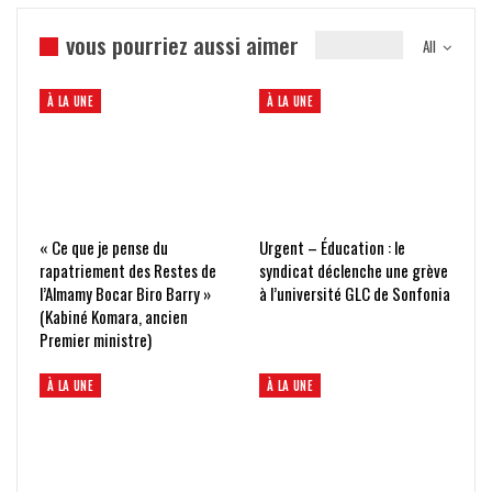
vous pourriez aussi aimer
All
À LA UNE
À LA UNE
« Ce que je pense du
Urgent – Éducation : le
rapatriement des Restes de
syndicat déclenche une grève
l’Almamy Bocar Biro Barry »
à l’université GLC de Sonfonia
(Kabiné Komara, ancien
Premier ministre)
À LA UNE
À LA UNE