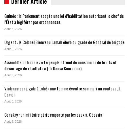
Dernier Article
Guinée : le Parlement adopte une loi d’habilitation autorisant le chef de
l’État à légiférer par ordonnances
Août 3, 2026
Urgent : le Colonel Bienvenu Lamah élevé au grade de Général de brigade
Août 3, 2026
Assemblée nationale : « Le peuple attend de nous moins de bruits et
davantage de résultats » (Dr Dansa Kourouma)
Août 3, 2026
Violence conjugale à Labé : une femme éventre son mari au couteau, à
Dombi
Août 3, 2026
Conakry : un militaire périt emporté par les eaux à, Gbessia
Août 3, 2026