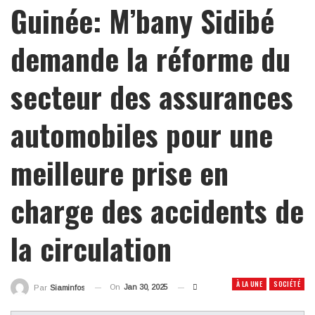
Guinée: M’bany Sidibé
demande la réforme du
secteur des assurances
automobiles pour une
meilleure prise en
charge des accidents de
la circulation
À LA UNE
SOCIÉTÉ
On
Jan 30, 2025
Par
Siaminfos