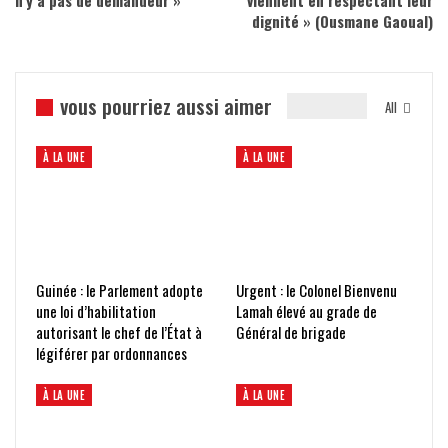
n’y a pas de demandeur »
viennent en respectant leur
dignité » (Ousmane Gaoual)
vous pourriez aussi aimer
All
À LA UNE
À LA UNE
Guinée : le Parlement adopte
Urgent : le Colonel Bienvenu
une loi d’habilitation
Lamah élevé au grade de
autorisant le chef de l’État à
Général de brigade
légiférer par ordonnances
À LA UNE
À LA UNE