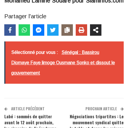
Mohamed Lamine Souaré pour Siaminfos.com
Partager l'article
Sélectionné pour vous :
Sénégal : Bassirou
Diomaye Faye limoge Ousmane Sonko et dissout le
gouvernement
ARTICLE PRÉCÉDENT
PROCHAIN ARTICLE
Labé : sommés de quitter
Négociations tripartites : Le
avant le 12 août prochain,
mouvement syndical quitte