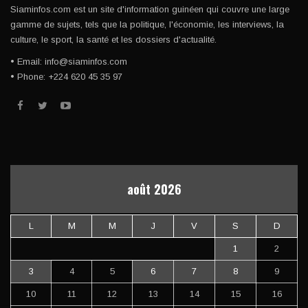
Siaminfos.com est un site d'information guinéen qui couvre une large
gamme de sujets, tels que la politique, l'économie, les interviews, la
culture, le sport, la santé et les dossiers d'actualité.
• Email: info@siaminfos.com
• Phone: +224 620 45 35 97
août 2026
L
M
M
J
V
S
D
1
2
3
4
5
6
7
8
9
10
11
12
13
14
15
16