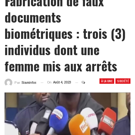
Fabrication de faux
documents
biométriques : trois (3)
individus dont une
femme mis aux arrêts
À LA UNE
SOCIÉTÉ
On
Août 4, 2023
Par
Siaminfos