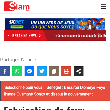
BREAKING NEWS
Partager l'article
Sélectionné pour vous :
Sénégal : Bassirou Diomaye Faye
limoge Ousmane Sonko et dissout le gouvernement