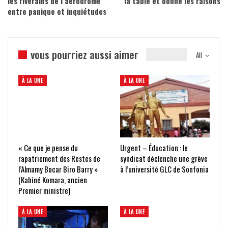
les riverains de l’aérodrome
la table et donne les raisons
entre panique et inquiétudes
vous pourriez aussi aimer
All
À LA UNE
À LA UNE
« Ce que je pense du
Urgent – Éducation : le
rapatriement des Restes de
syndicat déclenche une grève
l’Almamy Bocar Biro Barry »
à l’université GLC de Sonfonia
(Kabiné Komara, ancien
Premier ministre)
À LA UNE
À LA UNE