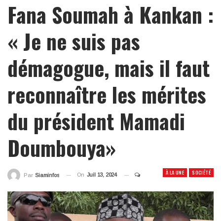
Fana Soumah à Kankan :
« Je ne suis pas
démagogue, mais il faut
reconnaître les mérites
du président Mamadi
Doumbouya»
À LA UNE
SOCIÉTÉ
On
Juil 13, 2024
Par
Siaminfos