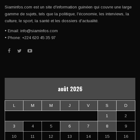
Siaminfos.com est un site d'information guinéen qui couvre une large
gamme de sujets, tels que la politique, l'économie, les interviews, la
culture, le sport, la santé et les dossiers d'actualité.
• Email: info@siaminfos.com
• Phone: +224 620 45 35 97
août 2026
L
M
M
J
V
S
D
1
2
3
4
5
6
7
8
9
10
11
12
13
14
15
16