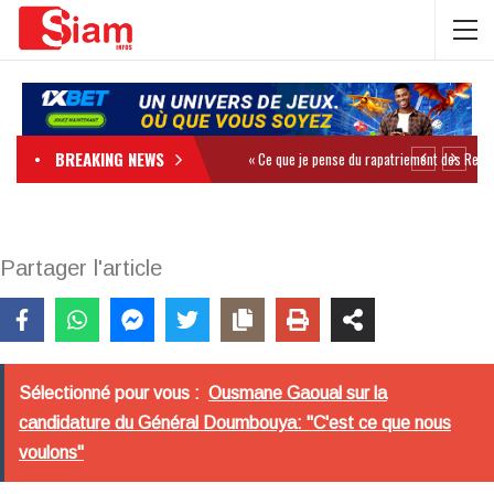
BREAKING NEWS
Partager l'article
Sélectionné pour vous :
Ousmane Gaoual sur la
candidature du Général Doumbouya: "C'est ce que nous
voulons"