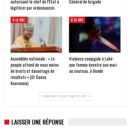
autorisant le chef de l’État à
Général de brigade
légiférer par ordonnances
À LA UNE
À LA UNE
Assemblée nationale : « Le
Violence conjugale à Labé :
peuple attend de nous moins
une femme éventre son mari
de bruits et davantage de
au couteau, à Dombi
résultats » (Dr Dansa
Kourouma)
CHARGER PLUS D'ARTICLES
LAISSER UNE RÉPONSE