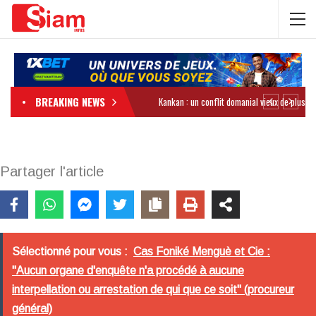
BREAKING NEWS
Partager l'article
Sélectionné pour vous :
Cas Foniké Menguè et Cie :
"Aucun organe d'enquête n'a procédé à aucune
interpellation ou arrestation de qui que ce soit" (procureur
général)