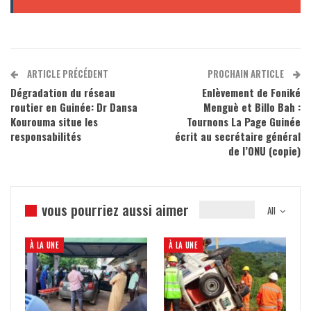
ARTICLE PRÉCÉDENT
PROCHAIN ARTICLE
Dégradation du réseau
Enlèvement de Foniké
routier en Guinée: Dr Dansa
Menguè et Billo Bah :
Kourouma situe les
Tournons La Page Guinée
responsabilités
écrit au secrétaire général
de l’ONU (copie)
vous pourriez aussi aimer
All
À LA UNE
À LA UNE