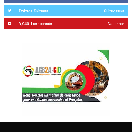
Twitter
Suiveurs
Suivez-nous
8,940
Les abonnés
S'abonner