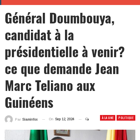
Général Doumbouya,
candidat à la
présidentielle à venir?
ce que demande Jean
Marc Teliano aux
Guinéens
À LA UNE
POLITIQUE
On
Sep 12, 2024
Par
Siaminfos