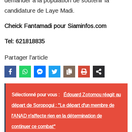
demander à la population de soutenir la
candidature de Laye Madi.
Cheick Fantamadi pour Siaminfos.com
Tel: 621818835
Partager l'article
Sélectionné pour vous :
Édouard Zotomou réagit au
départ de Soropogui : "Le départ d'un membre de
l'ANAD n'affecte rien en la détermination de
continuer ce combat"