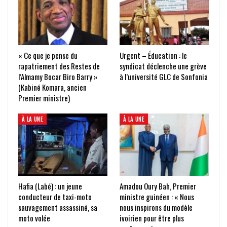
« Ce que je pense du
Urgent – Éducation : le
rapatriement des Restes de
syndicat déclenche une grève
l’Almamy Bocar Biro Barry »
à l’université GLC de Sonfonia
(Kabiné Komara, ancien
Premier ministre)
À LA UNE
À LA UNE
Hafia (Labé) : un jeune
Amadou Oury Bah, Premier
conducteur de taxi-moto
ministre guinéen : « Nous
sauvagement assassiné, sa
nous inspirons du modèle
moto volée
ivoirien pour être plus