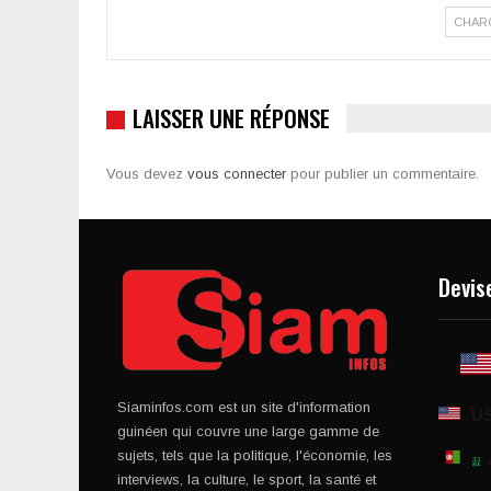
CHAR
LAISSER UNE RÉPONSE
Vous devez
vous connecter
pour publier un commentaire.
Devis
Siaminfos.com est un site d'information
U
guinéen qui couvre une large gamme de
sujets, tels que la politique, l'économie, les
interviews, la culture, le sport, la santé et