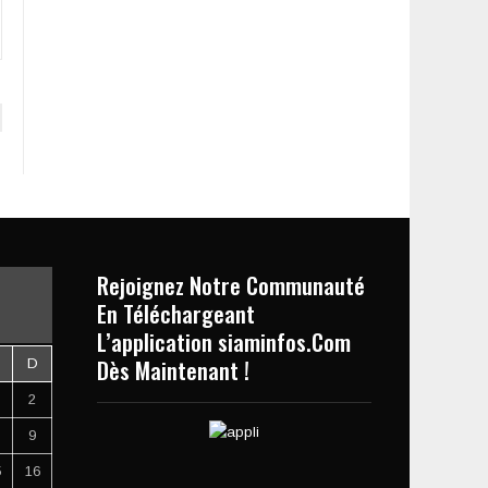
Rejoignez Notre Communauté
En Téléchargeant
L’application siaminfos.Com
Dès Maintenant !
D
2
9
5
16