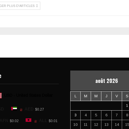
GER PLUS D'ARTICLES
e
août 2026
USD - United States Dollar
L
M
M
J
V
S
1
SD
AED
$0.27
3
4
5
6
7
8
AFN
ALL
$0.02
$0.01
10
11
12
13
14
1