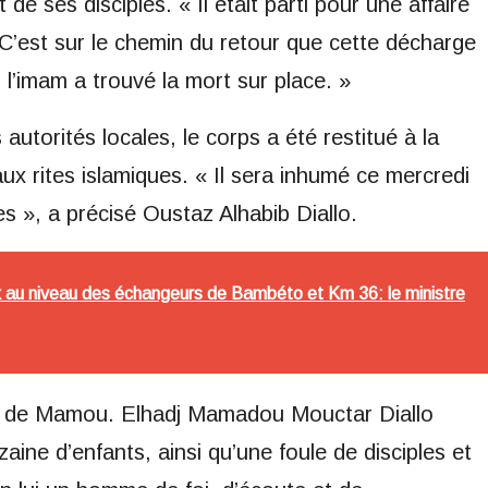
 de ses disciples. « Il était parti pour une affaire
é. C’est sur le chemin du retour que cette décharge
ais l’imam a trouvé la mort sur place. »
autorités locales, le corps a été restitué à la
x rites islamiques. « Il sera inhumé ce mercredi
s », a précisé Oustaz Alhabib Diallo.
x au niveau des échangeurs de Bambéto et Km 36: le ministre
on de Mamou. Elhadj Mamadou Mouctar Diallo
izaine d’enfants, ainsi qu’une foule de disciples et