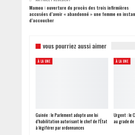
Mamou : ouverture du procès des trois infirmières
accusées d’avoir « abandonné » une femme en insta
d’accoucher
vous pourriez aussi aimer
À LA UNE
À LA UNE
Guinée : le Parlement adopte une loi
Urgent : le 
d’habilitation autorisant le chef de l’État
au grade de
à légiférer par ordonnances