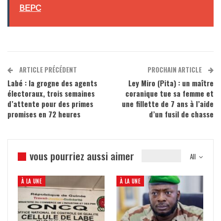
BEPC
ARTICLE PRÉCÉDENT
PROCHAIN ARTICLE
Labé : la grogne des agents
Ley Miro (Pita) : un maître
électoraux, trois semaines
coranique tue sa femme et
d’attente pour des primes
une fillette de 7 ans à l’aide
promises en 72 heures
d’un fusil de chasse
vous pourriez aussi aimer
All
À LA UNE
À LA UNE