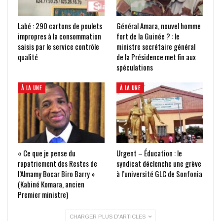
Labé : 290 cartons de poulets
Général Amara, nouvel homme
impropres à la consommation
fort de la Guinée ? : le
saisis par le service contrôle
ministre secrétaire général
qualité
de la Présidence met fin aux
spéculations
À LA UNE
À LA UNE
« Ce que je pense du
Urgent – Éducation : le
rapatriement des Restes de
syndicat déclenche une grève
l’Almamy Bocar Biro Barry »
à l’université GLC de Sonfonia
(Kabiné Komara, ancien
Premier ministre)
CHARGER PLUS D'ARTICLES