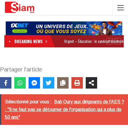
BREAKING NEWS
Partager l'article
Sélectionné pour vous :
Bah Oury aux dirigeants de l'AES ?
: "Il ne faut pas se détourner de l'organisation qui a plus de
50 ans"