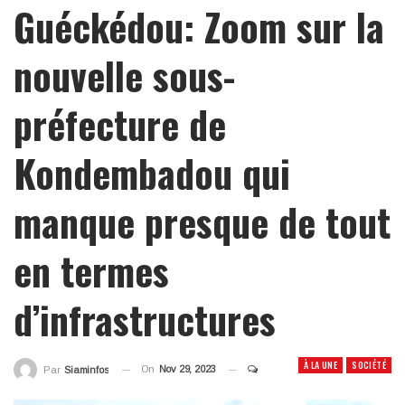
Guéckédou: Zoom sur la
nouvelle sous-
préfecture de
Kondembadou qui
manque presque de tout
en termes
d’infrastructures
À LA UNE
SOCIÉTÉ
On
Nov 29, 2023
Par
Siaminfos