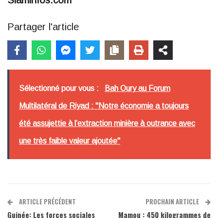
Siaminfos.com
Partager l'article
Sélectionné pour vous :
Bah Oury au Forum
Multilatéral de Riyad : "Notre économie a toujours
été assujettie à l’extraction minière à outrance avec
une très faible valeur ajoutée"
ARTICLE PRÉCÉDENT
PROCHAIN ARTICLE
Guinée: Les forces sociales
Mamou : 450 kilogrammes de