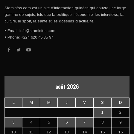
Siaminfos.com est un site d'information guinéen qui couvre une large
gamme de sujets, tels que la politique, l'économie, les interviews, la
culture, le sport, la santé et les dossiers d'actualité.
• Email: info@siaminfos.com
• Phone: +224 620 45 35 97
août 2026
L
M
M
J
V
S
D
1
2
3
4
5
6
7
8
9
10
11
12
13
14
15
16