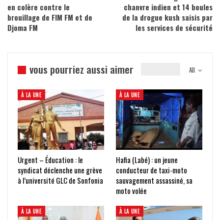
en colère contre le
chanvre indien et 14 boules
brouillage de FIM FM et de
de la drogue kush saisis par
Djoma FM
les services de sécurité
vous pourriez aussi aimer
All
À LA UNE
À LA UNE
Urgent – Éducation : le
Hafia (Labé) : un jeune
syndicat déclenche une grève
conducteur de taxi-moto
à l’université GLC de Sonfonia
sauvagement assassiné, sa
moto volée
À LA UNE
À LA UNE