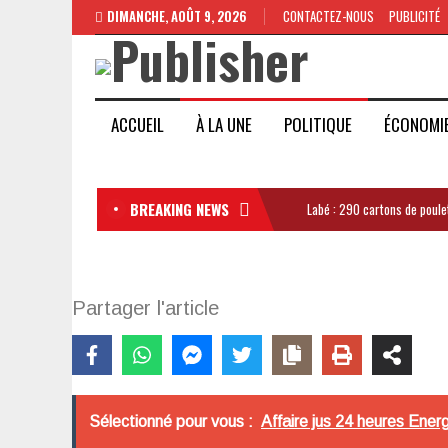
DIMANCHE, AOÛT 9, 2026
CONTACTEZ-NOUS
PUBLICITÉ
ACCUEIL
À LA UNE
POLITIQUE
ÉCONOMI
BREAKING NEWS
Labé : 290 cartons de poule
Partager l'article
Sélectionné pour vous :
Affaire jus 24 heures Ener