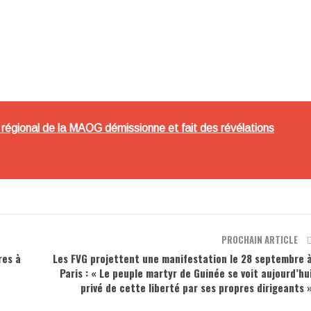
 régional de la MAOG démissionne et fait des révélations
PROCHAIN ARTICLE
res à
Les FVG projettent une manifestation le 28 septembre 
Paris : « Le peuple martyr de Guinée se voit aujourd’hu
privé de cette liberté par ses propres dirigeants 