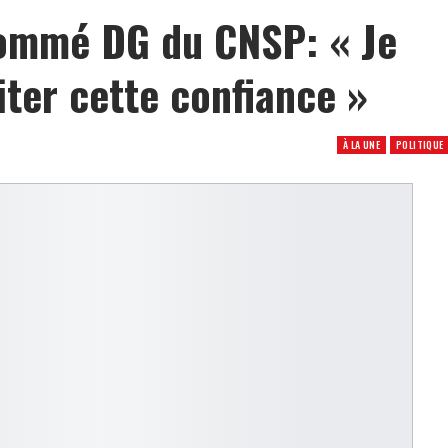
ommé DG du CNSP: « Je
ter cette confiance »
À LA UNE
POLITIQUE