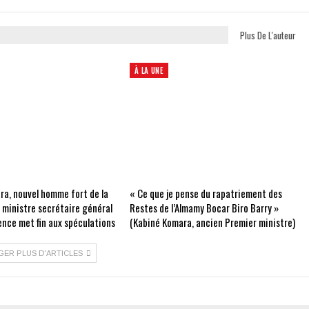
Plus De L'auteur
À LA UNE
ra, nouvel homme fort de la
« Ce que je pense du rapatriement des
e ministre secrétaire général
Restes de l’Almamy Bocar Biro Barry »
ence met fin aux spéculations
(Kabiné Komara, ancien Premier ministre)
GER PLUS D'ARTICLES