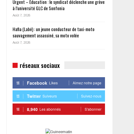
Urgent – Éducation : le syndicat déclenche une grève
à l’université GLC de Sonfonia
Août 7, 2026
Hafia (Labé) : un jeune conducteur de taxi-moto
sauvagement assassiné, sa moto volée
Août 7, 2026
réseaux sociaux
Facebook
Likes
Aimez notre page
Twitter
Suiveurs
Suivez-nous
8,940
Les abonnés
S'abonner