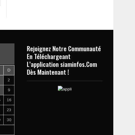
Rejoignez Notre Communauté
En Téléchargeant
L’application siaminfos.Com
Dès Maintenant !
D
2
9
5
16
2
23
9
30