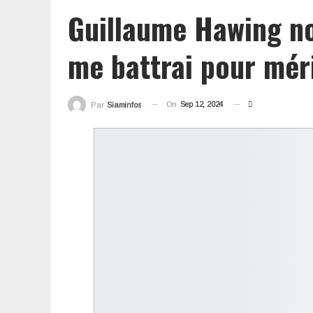
Guillaume Hawing n
me battrai pour méri
On
Sep 12, 2024
Par
Siaminfos