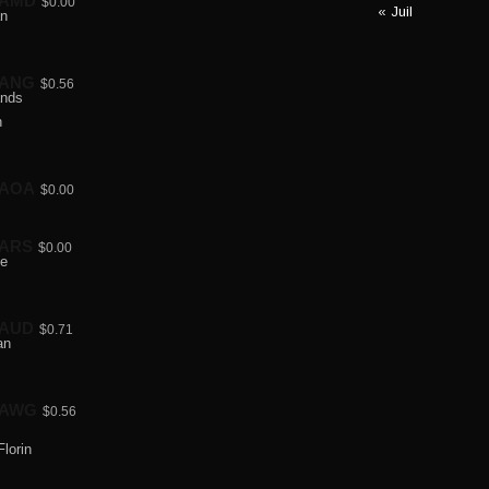
AMD
$0.00
« Juil
ANG
$0.56
AOA
$0.00
ARS
$0.00
AUD
$0.71
AWG
$0.56