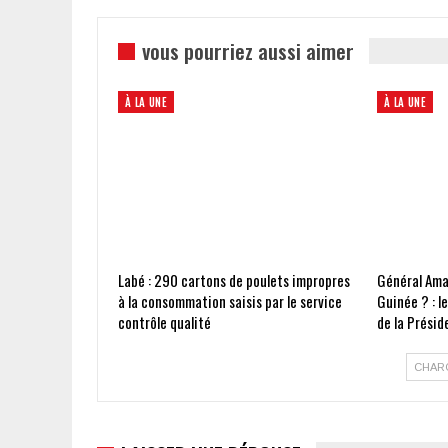
vous pourriez aussi aimer
À LA UNE
À LA UNE
Labé : 290 cartons de poulets impropres
Général Ama
à la consommation saisis par le service
Guinée ? : l
contrôle qualité
de la Présid
CHAR