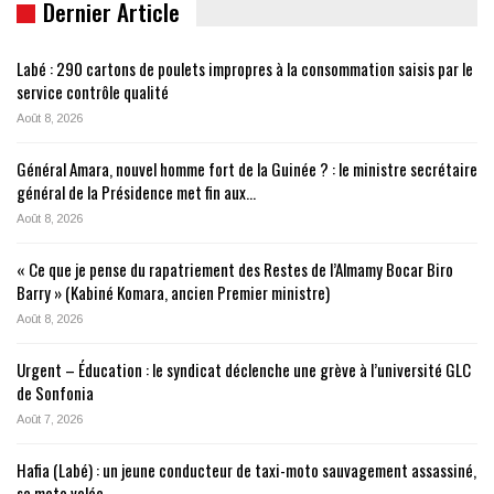
Dernier Article
Labé : 290 cartons de poulets impropres à la consommation saisis par le
service contrôle qualité
Août 8, 2026
Général Amara, nouvel homme fort de la Guinée ? : le ministre secrétaire
général de la Présidence met fin aux…
Août 8, 2026
« Ce que je pense du rapatriement des Restes de l’Almamy Bocar Biro
Barry » (Kabiné Komara, ancien Premier ministre)
Août 8, 2026
Urgent – Éducation : le syndicat déclenche une grève à l’université GLC
de Sonfonia
Août 7, 2026
Hafia (Labé) : un jeune conducteur de taxi-moto sauvagement assassiné,
sa moto volée