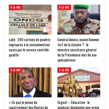
À LA UNE
À LA UNE
Labé : 290 cartons de poulets
Général Amara, nouvel homme
impropres à la consommation
fort de la Guinée ? : le
saisis par le service contrôle
ministre secrétaire général
qualité
de la Présidence met fin aux
spéculations
À LA UNE
À LA UNE
« Ce que je pense du
Urgent – Éducation : le
rapatriement des Restes de
syndicat déclenche une grève