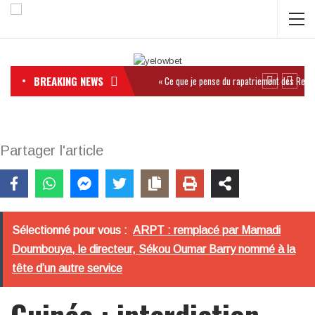
BREAKING NEWS
Partager l'article
Sélectionné pour vous :
ARPT : remplacé par Mamadi
Doumbouya, le directeur, Sékou Oumar Barry nommé à la
tête d’un autre service
Guinée : interdiction