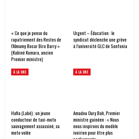
« Ce que je pense du
Urgent – Éducation : le
rapatriement des Restes de
syndicat déclenche une grève
l’Almamy Bocar Biro Barry »
à l’université GLC de Sonfonia
(Kabiné Komara, ancien
Premier ministre)
À LA UNE
À LA UNE
Hafia (Labé) : un jeune
Amadou Oury Bah, Premier
conducteur de taxi-moto
ministre guinéen : « Nous
sauvagement assassiné, sa
nous inspirons du modèle
moto volée
ivoirien pour être plus