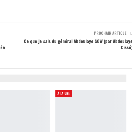
PROCHAIN ARTICLE
Ce que je sais du général Abdoulaye SOW (par Abdoulay
née
Cissé
À LA UNE