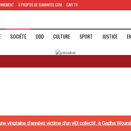
ONNEMENT
À PROPOS DE SIAMINFOS.COM
CAVI TV
E
SOCIÉTÉ
ODD
CULTURE
SPORT
JUSTICE
E
e vingtaine d'années victime d'un vi0l collectif, à Gadha Woun