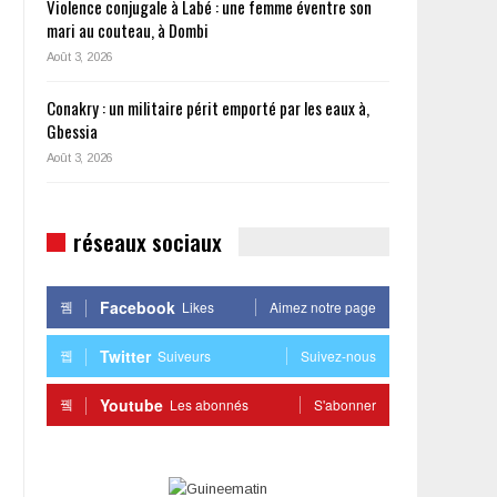
Violence conjugale à Labé : une femme éventre son
mari au couteau, à Dombi
Août 3, 2026
Conakry : un militaire périt emporté par les eaux à,
Gbessia
Août 3, 2026
réseaux sociaux
Facebook
Likes
Aimez notre page
Twitter
Suiveurs
Suivez-nous
Youtube
Les abonnés
S'abonner