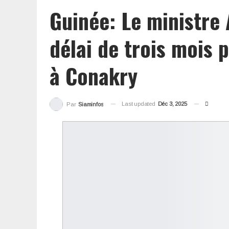
Guinée: Le ministre
délai de trois mois p
à Conakry
Last updated
Déc 3, 2025
Par
Siaminfos