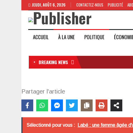
JEUDI, AOÛT 6, 2026
CONTACTEZ-NOUS
PUBLICITÉ
AB
ACCUEIL
À LA UNE
POLITIQUE
ÉCONOMI
BREAKING NEWS
Partager l'article
Sélectionné pour vous :
Labé : une femme âgée d'un