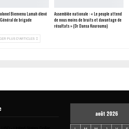
Colonel Bienvenu Lamah élevé
Assemblée nationale : « Le peuple attend
 Général de brigade
de nous moins de bruits et davantage de
résultats » (Dr Dansa Kourouma)
GER PLUS D'ARTICLES
e
août 2026
USD - United States Dollar
L
M
M
J
V
S