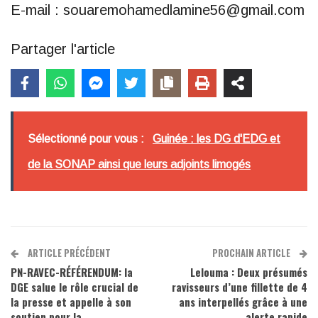
E-mail : souaremohamedlamine56@gmail.com
Partager l'article
Sélectionné pour vous :
Guinée : les DG d'EDG et
de la SONAP ainsi que leurs adjoints limogés
ARTICLE PRÉCÉDENT
PROCHAIN ARTICLE
PN-RAVEC-RÉFÉRENDUM: la
Lelouma : Deux présumés
DGE salue le rôle crucial de
ravisseurs d’une fillette de 4
la presse et appelle à son
ans interpellés grâce à une
soutien pour la
alerte rapide