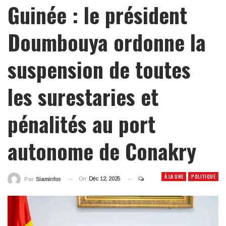
Guinée : le président
Doumbouya ordonne la
suspension de toutes
les surestaries et
pénalités au port
autonome de Conakry
À LA UNE
POLITIQUE
On
Déc 12, 2025
Par
Siaminfos