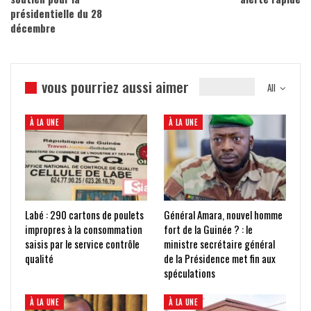
présidentielle du 28
décembre
vous pourriez aussi aimer
All
À LA UNE
À LA UNE
Labé : 290 cartons de poulets
Général Amara, nouvel homme
impropres à la consommation
fort de la Guinée ? : le
saisis par le service contrôle
ministre secrétaire général
qualité
de la Présidence met fin aux
spéculations
À LA UNE
À LA UNE