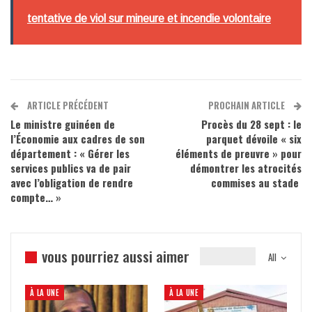
tentative de viol sur mineure et incendie volontaire
ARTICLE PRÉCÉDENT
PROCHAIN ARTICLE
Le ministre guinéen de
Procès du 28 sept : le
l’Économie aux cadres de son
parquet dévoile « six
département : « Gérer les
éléments de preuvre » pour
services publics va de pair
démontrer les atrocités
avec l’obligation de rendre
commises au stade
compte… »
vous pourriez aussi aimer
All
À LA UNE
À LA UNE