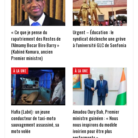
« Ce que je pense du
Urgent – Éducation : le
rapatriement des Restes de
syndicat déclenche une grève
l’Almamy Bocar Biro Barry »
à l’université GLC de Sonfonia
(Kabiné Komara, ancien
Premier ministre)
À LA UNE
À LA UNE
Hafia (Labé) : un jeune
Amadou Oury Bah, Premier
conducteur de taxi-moto
ministre guinéen : « Nous
sauvagement assassiné, sa
nous inspirons du modèle
moto volée
ivoirien pour être plus
performants »