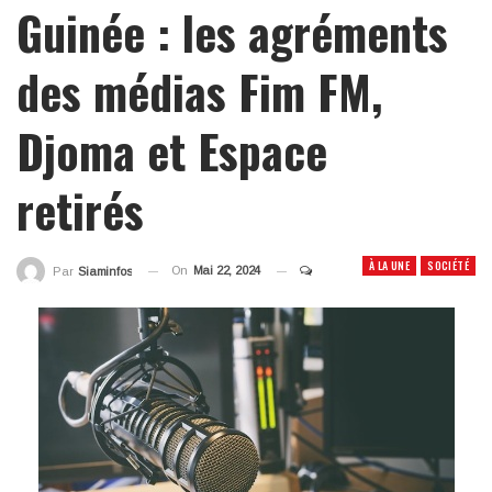
Guinée : les agréments
des médias Fim FM,
Djoma et Espace
retirés
À LA UNE
SOCIÉTÉ
On
Mai 22, 2024
Par
Siaminfos